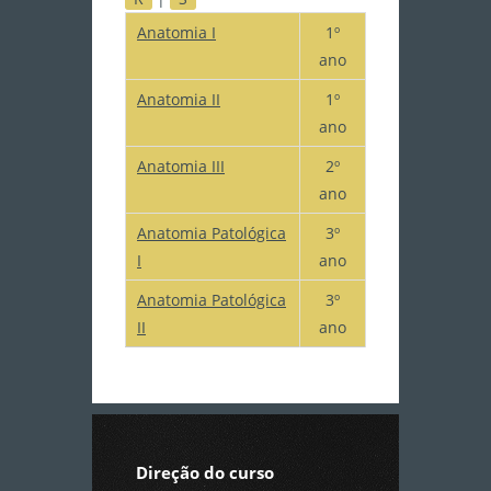
Anatomia I
1º
ano
Anatomia II
1º
ano
Anatomia III
2º
ano
Anatomia Patológica
3º
I
ano
Anatomia Patológica
3º
II
ano
Direção do curso