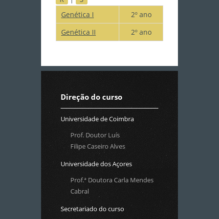
Genética I
2º ano
Genética II
2º ano
Direção do curso
Universidade de Coimbra
Prof. Doutor Luís
Filipe Caseiro Alves
Universidade dos Açores
Prof.ª Doutora Carla Mendes
Cabral
Secretariado do curso