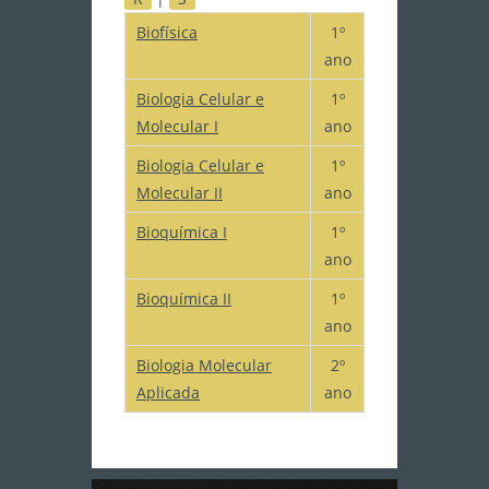
Biofísica
1º
ano
Biologia Celular e
1º
Molecular I
ano
Biologia Celular e
1º
Molecular II
ano
Bioquímica I
1º
ano
Bioquímica II
1º
ano
Biologia Molecular
2º
Aplicada
ano