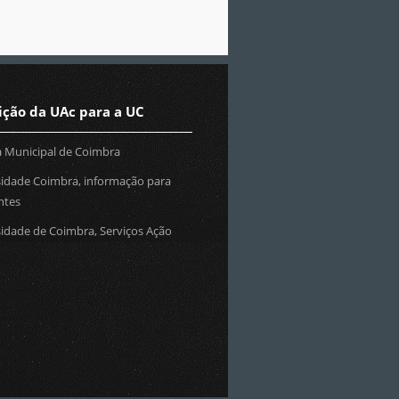
ição da UAc para a UC
 Municipal de Coimbra
sidade Coimbra, informação para
ntes
idade de Coimbra, Serviços Ação