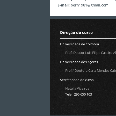
E-mail:
bern1981@gmail.com
Direção do curso
Universidade de Coimbra
Prof. Doutor Luís Filipe Caseiro A
Universidade dos Açores
Prof.ª Doutora Carla Mendes Cab
Secretariado do curso
Natália Viveiros
Telef. 296 650 103