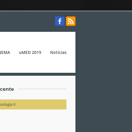
NEMA
uMED 2019
Notícias
cente
siologia II