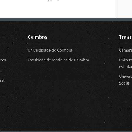
Coimbra
Trans
Universidade do Coimbra
Câmara
lves
Faculdade de Medicina de Coimbra
Univer
estuda
Univers
ral
Social