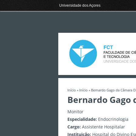
Universidade dos Açores
Início
»
Início
» Bernardo Gago da Câmara Di
Está aqui
Bernardo Gago 
Monitor
Especialidade:
Endocrinologia
Cargo:
Assistente Hospitalar
Instituição:
Hospital do Divino Es