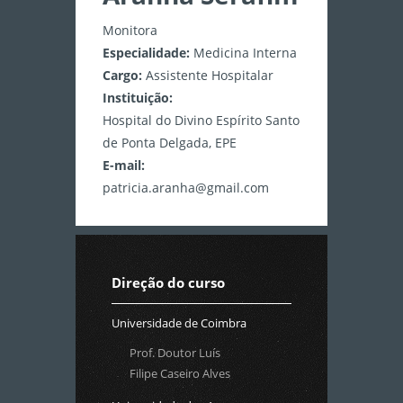
Monitora
Especialidade:
Medicina Interna
Cargo:
Assistente Hospitalar
Instituição:
Hospital do Divino Espírito Santo
de Ponta Delgada, EPE
E-mail:
patricia.aranha@gmail.com
Direção do curso
Universidade de Coimbra
Prof. Doutor Luís
Filipe Caseiro Alves