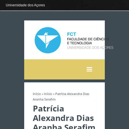
Universidade dos Açores
Início
»
Início
» Patrícia Alexandra Dias
Está aqui
Aranha Serafim
Patrícia
Alexandra Dias
Aranha Serafim