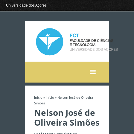
Universidade dos Açores
Início
»
Início
» Nelson José de Oliveira
Está aqui
Simões
Nelson José de
Oliveira Simões